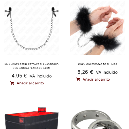
MODA & LENCERÍA
JUGUETES
CONTACTO
POLÍTICA DE PRIVACIDAD
KINK – PINZAS PARA PEZONES PLANAS NEGRO
KINK – MINI ESPOSAS DE PLUMAS
CON CADENA PLATEADO 34 CM
8,26
€
IVA incluido
4,95
€
IVA incluido
Añadir al carrito
Añadir al carrito