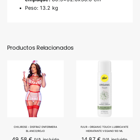
Peso: 13.2 kg
Productos Relacionados
CHILIROSE – DISFRAZ ENFERMERA
PJUR – ORGANIC TOUCH LUBRICANTE
BLANCO/ROJO
HIDRATANTE VEGANO 100 ML
49,58
€
14,87
€
IVA incluido
IVA incluido