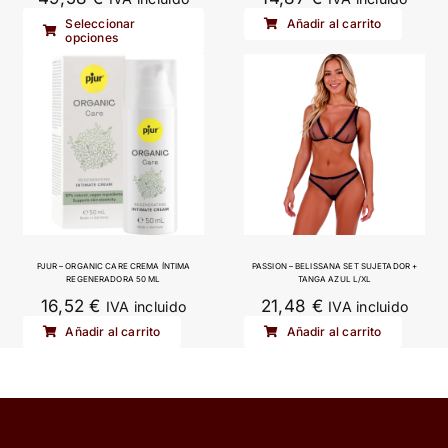
Este
Seleccionar
Añadir al carrito
opciones
producto
tiene
múltiples
variantes.
Las
opciones
se
pueden
elegir
PJUR – ORGANIC CARE CREMA ÍNTIMA
PASSION – BELISSANA SET SUJETADOR +
REGENERADORA 50 ML
TANGA AZUL L/XL
en
16,52
€
21,48
€
IVA incluido
IVA incluido
la
Añadir al carrito
Añadir al carrito
página
de
producto