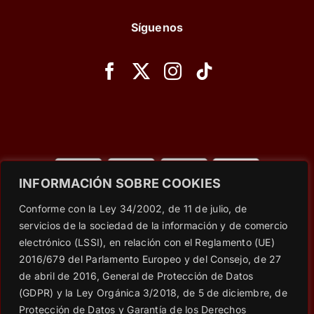
Síguenos
INFORMACIÓN SOBRE COOKIES
© Copyright 2023 - 2026 |
Wet Secrets
| All Rights
Conforme con la Ley 34/2002, de 11 de julio, de
Reserved | Powered by
Social Web SEO
servicios de la sociedad de la información y de comercio
electrónico (LSSI), en relación con el Reglamento (UE)
2016/679 del Parlamento Europeo y del Consejo, de 27
Aviso Legal
|
RRSS: Política de PRIVACIDAD
|
Política de
de abril de 2016, General de Protección de Datos
privacidad
|
Política de cookies
|
Condiciones generales de
(GDPR) y la Ley Orgánica 3/2018, de 5 de diciembre, de
contratación
Protección de Datos y Garantía de los Derechos