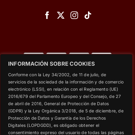
INFORMACIÓN SOBRE COOKIES
© Copyright 2023 - 2026 |
Wet Secrets
| All Rights
Conforme con la Ley 34/2002, de 11 de julio, de
Reserved | Powered by
Social Web SEO
servicios de la sociedad de la información y de comercio
electrónico (LSSI), en relación con el Reglamento (UE)
2016/679 del Parlamento Europeo y del Consejo, de 27
Aviso Legal
|
RRSS: Política de PRIVACIDAD
|
Política de
de abril de 2016, General de Protección de Datos
privacidad
|
Política de cookies
|
Condiciones generales de
(GDPR) y la Ley Orgánica 3/2018, de 5 de diciembre, de
contratación
Protección de Datos y Garantía de los Derechos
|
Consentimiento para suscripción al BLOG
|
Cláusulas
Digitales (LOPDGDD), es obligado obtener el
informativas en formularios web
consentimiento expreso del usuario de todas las páginas