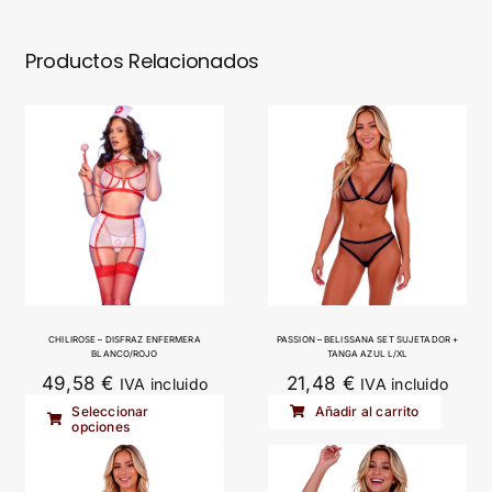
Productos Relacionados
CHILIROSE – DISFRAZ ENFERMERA
PASSION – BELISSANA SET SUJETADOR +
BLANCO/ROJO
TANGA AZUL L/XL
49,58
€
21,48
€
IVA incluido
IVA incluido
Este
Seleccionar
Añadir al carrito
opciones
producto
tiene