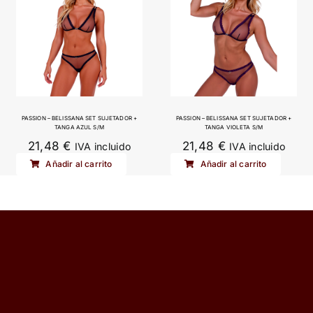
múltiples
variantes.
Las
opciones
se
pueden
elegir
PASSION – BELISSANA SET SUJETADOR +
PASSION – BELISSANA SET SUJETADOR +
TANGA AZUL S/M
TANGA VIOLETA S/M
en
21,48
€
21,48
€
IVA incluido
IVA incluido
la
Añadir al carrito
Añadir al carrito
página
de
producto