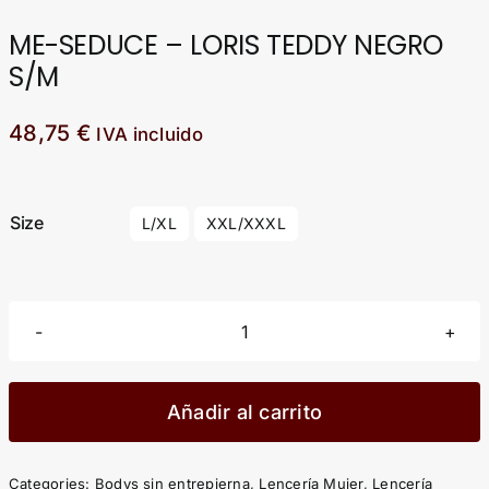
ME-SEDUCE – LORIS TEDDY NEGRO
S/M
48,75
€
IVA incluido

Size
L/XL
XXL/XXXL
ME-
SEDUCE
-
Añadir al carrito
LORIS
TEDDY
Categories:
Bodys sin entrepierna
,
Lencería Mujer
,
Lencería