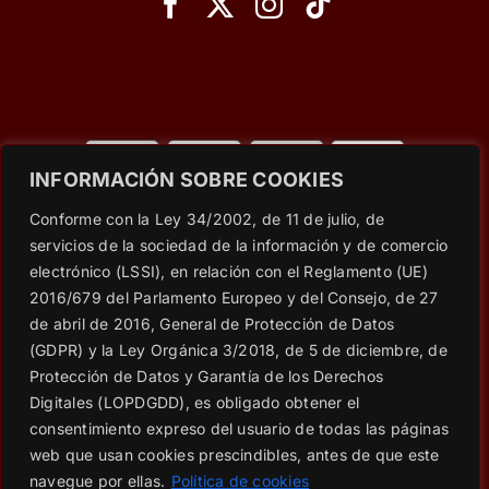
INFORMACIÓN SOBRE COOKIES
© Copyright 2023 - 2026 |
Wet Secrets
| All Rights
Conforme con la Ley 34/2002, de 11 de julio, de
Reserved | Powered by
Social Web SEO
servicios de la sociedad de la información y de comercio
electrónico (LSSI), en relación con el Reglamento (UE)
2016/679 del Parlamento Europeo y del Consejo, de 27
Aviso Legal
|
RRSS: Política de PRIVACIDAD
|
Política de
de abril de 2016, General de Protección de Datos
privacidad
|
Política de cookies
|
Condiciones generales de
(GDPR) y la Ley Orgánica 3/2018, de 5 de diciembre, de
contratación
Protección de Datos y Garantía de los Derechos
|
Consentimiento para suscripción al BLOG
|
Cláusulas
Digitales (LOPDGDD), es obligado obtener el
informativas en formularios web
consentimiento expreso del usuario de todas las páginas
web que usan cookies prescindibles, antes de que este
||
navegue por ellas.
Política de cookies