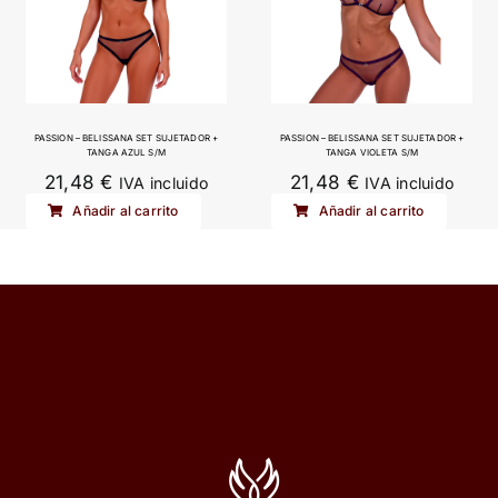
Las
opciones
se
pueden
elegir
PASSION – BELISSANA SET SUJETADOR +
PASSION – BELISSANA SET SUJETADOR +
TANGA AZUL S/M
TANGA VIOLETA S/M
en
21,48
€
21,48
€
IVA incluido
IVA incluido
la
Añadir al carrito
Añadir al carrito
página
de
producto