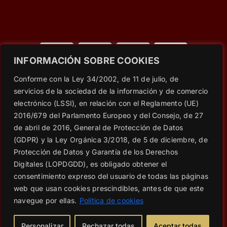
INFORMACIÓN SOBRE COOKIES
© Copyright 2023 - 2026 |
Wet Secrets
| All Rights
Conforme con la Ley 34/2002, de 11 de julio, de
Reserved | Powered by
Social Web SEO
servicios de la sociedad de la información y de comercio
electrónico (LSSI), en relación con el Reglamento (UE)
2016/679 del Parlamento Europeo y del Consejo, de 27
Aviso Legal
|
RRSS: Política de PRIVACIDAD
|
Política de
de abril de 2016, General de Protección de Datos
privacidad
|
Política de cookies
|
Condiciones generales de
(GDPR) y la Ley Orgánica 3/2018, de 5 de diciembre, de
contratación
Protección de Datos y Garantía de los Derechos
|
Consentimiento para suscripción al BLOG
|
Cláusulas
Digitales (LOPDGDD), es obligado obtener el
informativas en formularios web
consentimiento expreso del usuario de todas las páginas
web que usan cookies prescindibles, antes de que este
||
navegue por ellas.
Política de cookies
Personalizar
Rechazar todas
Aceptar todas