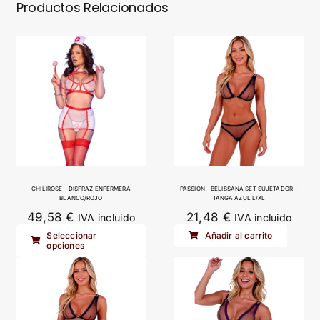
Productos Relacionados
CHILIROSE – DISFRAZ ENFERMERA
PASSION – BELISSANA SET SUJETADOR +
BLANCO/ROJO
TANGA AZUL L/XL
49,58
€
21,48
€
IVA incluido
IVA incluido
Este
Seleccionar
Añadir al carrito
opciones
producto
tiene
múltiples
variantes.