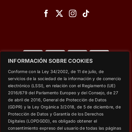
INFORMACIÓN SOBRE COOKIES
© Copyright 2023 - 2026 |
Wet Secrets
| All Rights
Conforme con la Ley 34/2002, de 11 de julio, de
Reserved | Powered by
Social Web SEO
servicios de la sociedad de la información y de comercio
electrónico (LSSI), en relación con el Reglamento (UE)
2016/679 del Parlamento Europeo y del Consejo, de 27
Aviso Legal
|
RRSS: Política de PRIVACIDAD
|
Política de
de abril de 2016, General de Protección de Datos
privacidad
|
Política de cookies
|
Condiciones generales de
(GDPR) y la Ley Orgánica 3/2018, de 5 de diciembre, de
contratación
Protección de Datos y Garantía de los Derechos
|
Consentimiento para suscripción al BLOG
|
Cláusulas
Digitales (LOPDGDD), es obligado obtener el
informativas en formularios web
consentimiento expreso del usuario de todas las páginas