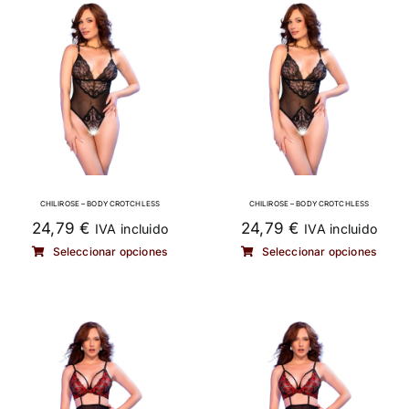
MODA & LENCERÍA
JUGUETES
CONTACTO
POLÍTICA DE PRIVACIDAD
CHILIROSE – BODY CROTCHLESS
CHILIROSE – BODY CROTCHLESS
24,79
€
24,79
€
IVA incluido
IVA incluido
Este
Es
Seleccionar opciones
Seleccionar opciones
producto
p
tiene
ti
múltiples
mú
variantes.
va
Las
L
opciones
o