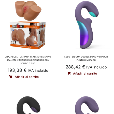
MODA & LENCERÍA
JUGUETES
CONTACTO
POLÍTICA DE PRIVACIDAD
CRAZY BULL – GERIANN TRASERO FEMENINO
LELO – ENIGMA DOUBLE SONIC VIBRADOR
REALISTA VIBRADOR SUCCIONADOR CON
PUNTO G MORADO
SONIDO 5.5 KG
288,42
€
IVA incluido
193,38
€
IVA incluido
Añadir al carrito
Añadir al carrito