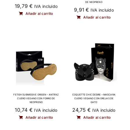
DE NEOPRENO
19,79
€
IVA incluido
9,91
€
IVA incluido
Añadir al carrito
Añadir al carrito
FETISH SUBMISSIVE ORIGEN – ANTIFAZ
COQUETTE CHIC DESIRE – MASCARA
CUERO VEGANO CON FORRO DE
CUERO VEGANO CON OREJAS DE
NEOPRENO
GATO
10,74
€
24,75
€
IVA incluido
IVA incluido
Añadir al carrito
Añadir al carrito