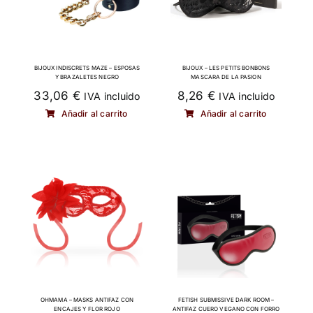
BIJOUX INDISCRETS MAZE – ESPOSAS
BIJOUX – LES PETITS BONBONS
Y BRAZALETES NEGRO
MASCARA DE LA PASION
33,06
€
8,26
€
IVA incluido
IVA incluido
Añadir al carrito
Añadir al carrito
OHMAMA – MASKS ANTIFAZ CON
FETISH SUBMISSIVE DARK ROOM –
ENCAJES Y FLOR ROJO
ANTIFAZ CUERO VEGANO CON FORRO